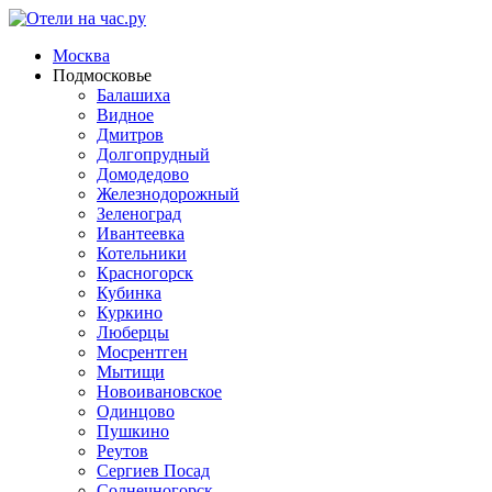
Москва
Подмосковье
Балашиха
Видное
Дмитров
Долгопрудный
Домодедово
Железнодорожный
Зеленоград
Ивантеевка
Котельники
Красногорск
Кубинка
Куркино
Люберцы
Мосрентген
Мытищи
Новоивановское
Одинцово
Пушкино
Реутов
Сергиев Посад
Солнечногорск