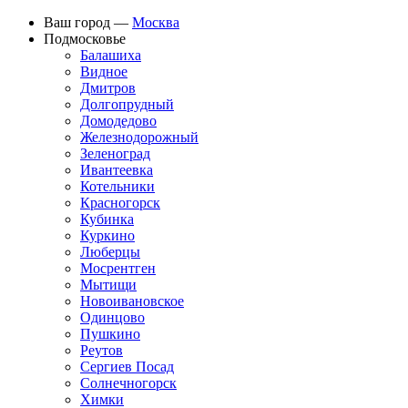
Ваш город —
Москва
Подмосковье
Балашиха
Видное
Дмитров
Долгопрудный
Домодедово
Железнодорожный
Зеленоград
Ивантеевка
Котельники
Красногорск
Кубинка
Куркино
Люберцы
Мосрентген
Мытищи
Новоивановское
Одинцово
Пушкино
Реутов
Сергиев Посад
Солнечногорск
Химки