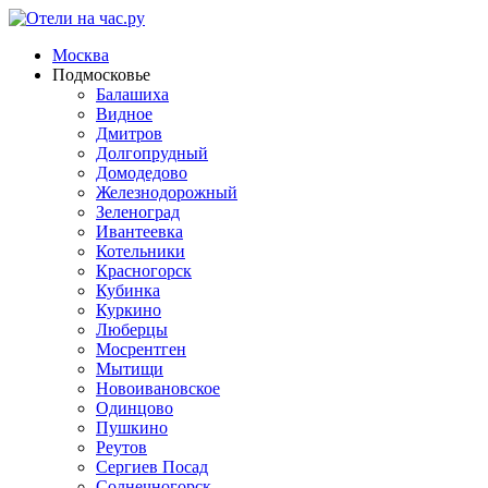
Москва
Подмосковье
Балашиха
Видное
Дмитров
Долгопрудный
Домодедово
Железнодорожный
Зеленоград
Ивантеевка
Котельники
Красногорск
Кубинка
Куркино
Люберцы
Мосрентген
Мытищи
Новоивановское
Одинцово
Пушкино
Реутов
Сергиев Посад
Солнечногорск