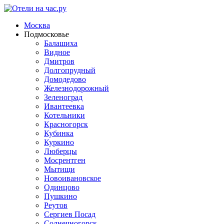
Москва
Подмосковье
Балашиха
Видное
Дмитров
Долгопрудный
Домодедово
Железнодорожный
Зеленоград
Ивантеевка
Котельники
Красногорск
Кубинка
Куркино
Люберцы
Мосрентген
Мытищи
Новоивановское
Одинцово
Пушкино
Реутов
Сергиев Посад
Солнечногорск