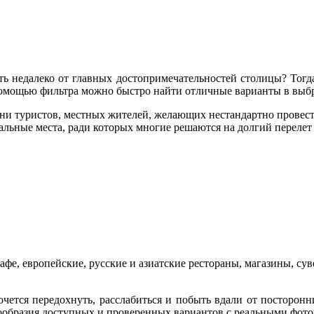
ь недалеко от главных достопримечательностей столицы? Тогда
 помощью фильтра можно быстро найти отличные варианты в выб
ни туристов, местных жителей, желающих нестандартно провести 
льные места, ради которых многие решаются на долгий перелет 
кафе, европейские, русские и азиатские рестораны, магазины, с
ется передохнуть, расслабиться и побыть вдали от посторонни
нообразия доступных и проверенных вариантов с реальными фот