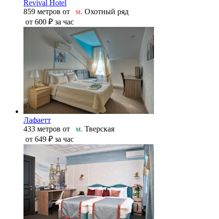
Revival Hotel
859 метров от
м.
Охотный ряд
от
600 ₽
за час
Лафаетт
433 метров от
м.
Тверская
от
649 ₽
за час