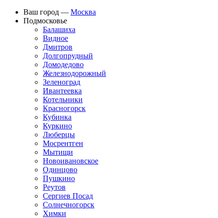
Ваш город —
Москва
Подмосковье
Балашиха
Видное
Дмитров
Долгопрудный
Домодедово
Железнодорожный
Зеленоград
Ивантеевка
Котельники
Красногорск
Кубинка
Куркино
Люберцы
Мосрентген
Мытищи
Новоивановское
Одинцово
Пушкино
Реутов
Сергиев Посад
Солнечногорск
Химки