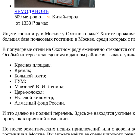
ЧЕМОДАНОВЪ
509 метров от
м.
Китай-город
от
1333 ₽
за час
Ищете гостиницу в Москве у Охотного ряда? Хотите проживат
большая база почасовых гостиниц в Москве, среди которых с
В популярные отели на Охотном ряду ежедневно стекаются сот
Особый интерес к заведениям в данном районе вызывают уника
Красная площадь;
Кремль;
Большой театр;
ГУМ;
Мавзолей В. И. Ленина;
Царь-колокол;
Нулевой километр;
Алмазный фонд России.
И это далеко не полный перечень. Здесь же находятся уютные 
прогулок в приятной компании.
Но после романтических пеших приключений или с дороги хоч
гостиница в Москве. Вы можете найти ее среди широкого раз