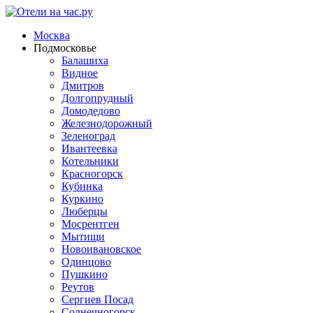
Москва
Подмосковье
Балашиха
Видное
Дмитров
Долгопрудный
Домодедово
Железнодорожный
Зеленоград
Ивантеевка
Котельники
Красногорск
Кубинка
Куркино
Люберцы
Мосрентген
Мытищи
Новоивановское
Одинцово
Пушкино
Реутов
Сергиев Посад
Солнечногорск