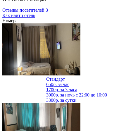
Отзывы посетителей
3
Как найти отель
Номера
Стандарт
650р.
за час
1700р.
за 3 часа
3000р.
за ночь с 22:00 до 10:00
3300р.
за сутки