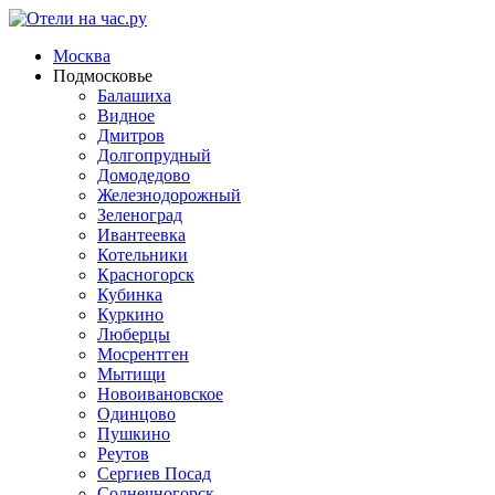
Москва
Подмосковье
Балашиха
Видное
Дмитров
Долгопрудный
Домодедово
Железнодорожный
Зеленоград
Ивантеевка
Котельники
Красногорск
Кубинка
Куркино
Люберцы
Мосрентген
Мытищи
Новоивановское
Одинцово
Пушкино
Реутов
Сергиев Посад
Солнечногорск