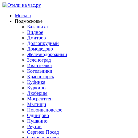
Москва
Подмосковье
Балашиха
Видное
Дмитров
Долгопрудный
Домодедово
Железнодорожный
Зеленоград
Ивантеевка
Котельники
Красногорск
Кубинка
Куркино
Люберцы
Мосрентген
Мытищи
Новоивановское
Одинцово
Пушкино
Реутов
Сергиев Посад
Солнечногорск