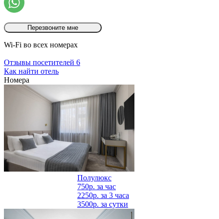
Перезвоните мне
Wi-Fi во всех номерах
Отзывы посетителей
6
Как найти отель
Номера
Полулюкс
750р.
за час
2250р.
за 3 часа
3500р.
за сутки