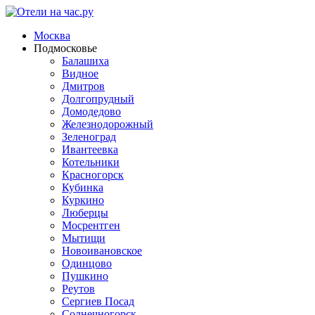
Москва
Подмосковье
Балашиха
Видное
Дмитров
Долгопрудный
Домодедово
Железнодорожный
Зеленоград
Ивантеевка
Котельники
Красногорск
Кубинка
Куркино
Люберцы
Мосрентген
Мытищи
Новоивановское
Одинцово
Пушкино
Реутов
Сергиев Посад
Солнечногорск