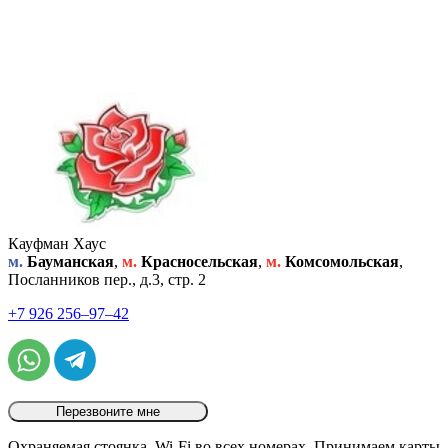
Кауфман Хаус
м.
Бауманская
,
м.
Красносельская
,
м.
Комсомольская
,
Посланников пер., д.3, стр. 2
+7 926 256‒97‒42
Перезвоните мне
Охраняемая стоянка, Wi-Fi во всех номерах, Принимаем карты