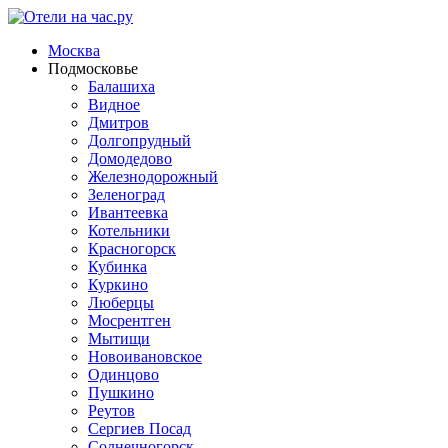
Москва
Подмосковье
Балашиха
Видное
Дмитров
Долгопрудный
Домодедово
Железнодорожный
Зеленоград
Ивантеевка
Котельники
Красногорск
Кубинка
Куркино
Люберцы
Мосрентген
Мытищи
Новоивановское
Одинцово
Пушкино
Реутов
Сергиев Посад
Солнечногорск