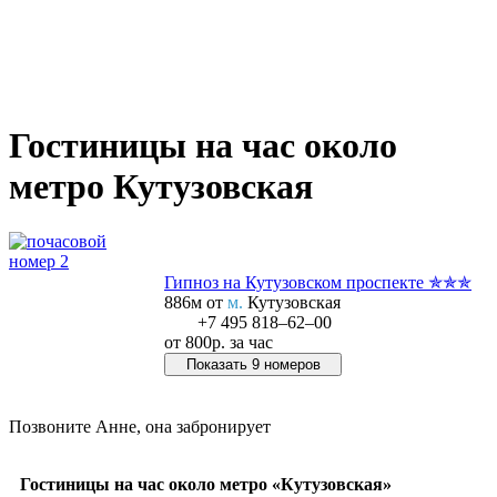
Гостиницы на час около
метро Кутузовская
Гипноз на Кутузовском проспекте ✯✯✯
886м от
м.
Кутузовская
+7 495 818‒62‒00
от
800р.
за час
Показать 9 номеров
Позвонить в отель
Позвоните Анне, она забронирует
+7 978 267‒48‒77
Гостиницы на час около метро «Кутузовская»