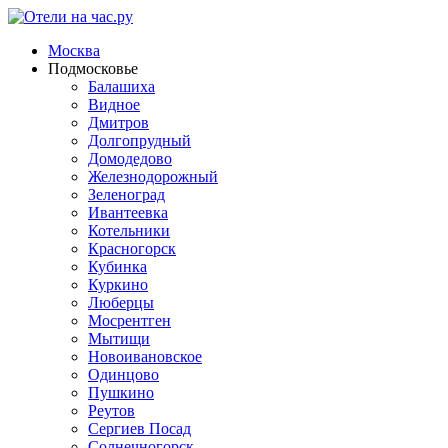
Москва
Подмосковье
Балашиха
Видное
Дмитров
Долгопрудный
Домодедово
Железнодорожный
Зеленоград
Ивантеевка
Котельники
Красногорск
Кубинка
Куркино
Люберцы
Мосрентген
Мытищи
Новоивановское
Одинцово
Пушкино
Реутов
Сергиев Посад
Солнечногорск