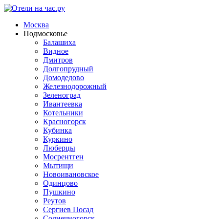
Москва
Подмосковье
Балашиха
Видное
Дмитров
Долгопрудный
Домодедово
Железнодорожный
Зеленоград
Ивантеевка
Котельники
Красногорск
Кубинка
Куркино
Люберцы
Мосрентген
Мытищи
Новоивановское
Одинцово
Пушкино
Реутов
Сергиев Посад
Солнечногорск