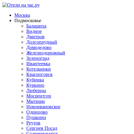
Москва
Подмосковье
Балашиха
Видное
Дмитров
Долгопрудный
Домодедово
Железнодорожный
Зеленоград
Ивантеевка
Котельники
Красногорск
Кубинка
Куркино
Люберцы
Мосрентген
Мытищи
Новоивановское
Одинцово
Пушкино
Реутов
Сергиев Посад
Солнечногорск