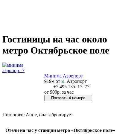
Гостиницы на час около
метро Октябрьское поле
Минима Аэропорт
919м от
м.
Аэропорт
+7 495 135‒17‒77
от
900р.
за час
Показать 4 номера
Позвонить в отель
Позвоните Анне, она забронирует
+7 978 267‒48‒77
Отели на час у станции метро «Октябрьское поле»