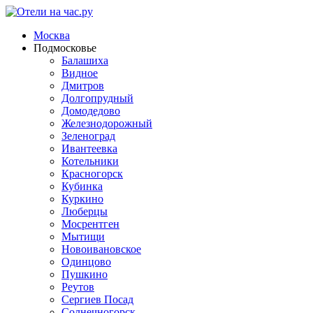
Москва
Подмосковье
Балашиха
Видное
Дмитров
Долгопрудный
Домодедово
Железнодорожный
Зеленоград
Ивантеевка
Котельники
Красногорск
Кубинка
Куркино
Люберцы
Мосрентген
Мытищи
Новоивановское
Одинцово
Пушкино
Реутов
Сергиев Посад
Солнечногорск