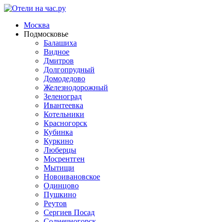
Москва
Подмосковье
Балашиха
Видное
Дмитров
Долгопрудный
Домодедово
Железнодорожный
Зеленоград
Ивантеевка
Котельники
Красногорск
Кубинка
Куркино
Люберцы
Мосрентген
Мытищи
Новоивановское
Одинцово
Пушкино
Реутов
Сергиев Посад
Солнечногорск