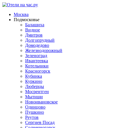
Москва
Подмосковье
Балашиха
Видное
Дмитров
Долгопрудный
Домодедово
Железнодорожный
Зеленоград
Ивантеевка
Котельники
Красногорск
Кубинка
Куркино
Люберцы
Мосрентген
Мытищи
Новоивановское
Одинцово
Пушкино
Реутов
Сергиев Посад
Солнечногорск