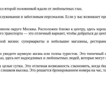
со второй половинкой вдали от любопытных глаз.
служивания и заботливым персоналом. Если у вас возникнет про
вном округе Москвы. Расположен близко к центру, здесь хорошо
го транспорта — это отличный вариант, чтобы добраться до центра
тной жизни: супермаркеты и небольшие магазины, ресторан
ли увидите шумную жизнь или толпы туристов. Это типичный с
лаз, здесь нет надоедливых и любопытных людей, которые могут
на целые сутки. Это отличная возможность сэкономить, когда б
и слишком высока. Это решается бронированием номера на час, т