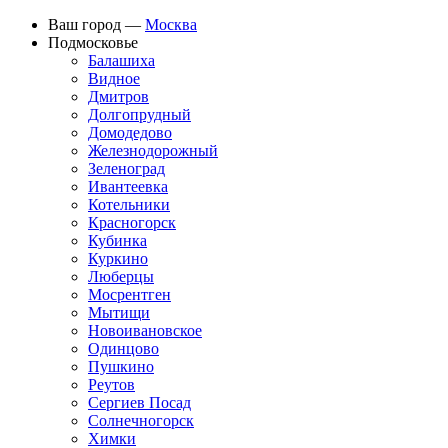
Ваш город —
Москва
Подмосковье
Балашиха
Видное
Дмитров
Долгопрудный
Домодедово
Железнодорожный
Зеленоград
Ивантеевка
Котельники
Красногорск
Кубинка
Куркино
Люберцы
Мосрентген
Мытищи
Новоивановское
Одинцово
Пушкино
Реутов
Сергиев Посад
Солнечногорск
Химки