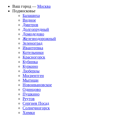
Ваш город —
Москва
Подмосковье
Балашиха
Видное
Дмитров
Долгопрудный
Домодедово
Железнодорожный
Зеленоград
Ивантеевка
Котельники
Красногорск
Кубинка
Куркино
Люберцы
Мосрентген
Мытищи
Новоивановское
Одинцово
Пушкино
Реутов
Сергиев Посад
Солнечногорск
Химки