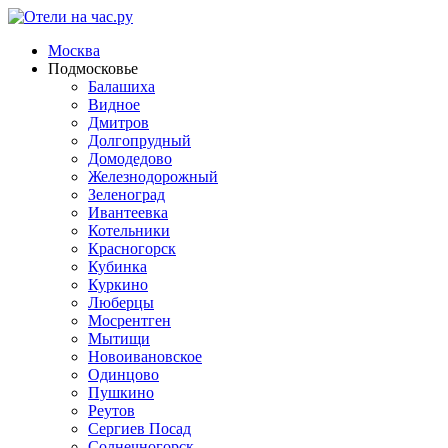
Москва
Подмосковье
Балашиха
Видное
Дмитров
Долгопрудный
Домодедово
Железнодорожный
Зеленоград
Ивантеевка
Котельники
Красногорск
Кубинка
Куркино
Люберцы
Мосрентген
Мытищи
Новоивановское
Одинцово
Пушкино
Реутов
Сергиев Посад
Солнечногорск