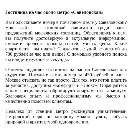
+7 978 267‒48‒77
Гостиница на час около метро «Савеловская»
Вы подыскиваете номер в почасовом отеле у Савеловской?
Наш сайт — отличный навигатор среди тысяч
предложений московских гостиниц. Обратившись к нам,
вы получите достоверную и актуальную информацию,
сможете прочесть отзывы гостей, узнать цены. Какие
апартаменты вы ищете? С джакузи, сауной, с оплатой до
700 рублей за час или выше? С помощью удобного поиска
вы найдете нужное за секунды.
Отлично подойдет гостиница на час на Савеловской для
студентов. Посудите сами: номер за 450 рублей в час в
Москве отыскать не так просто. Для тех, кто готов платить
за удобства, доступны «Комфорт» и «Люкс». Обращайтесь
к нам, специалисты забронируют апартаменты за минуту.
Благодаря опыту и профессионализму мы быстро и
качественно помогаем клиентам.
Недалеко от станции метро раскинулся удивительный
Петровский парк, по которому можно гулять, любуясь
природой и архитектурой одновременно.