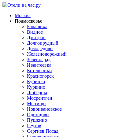
Москва
Подмосковье
Балашиха
Видное
Дмитров
Долгопрудный
Домодедово
Железнодорожный
Зеленоград
Ивантеевка
Котельники
Красногорск
Кубинка
Куркино
Люберцы
Мосрентген
Мытищи
Новоивановское
Одинцово
Пушкино
Реутов
Сергиев Посад
Солнечногорск