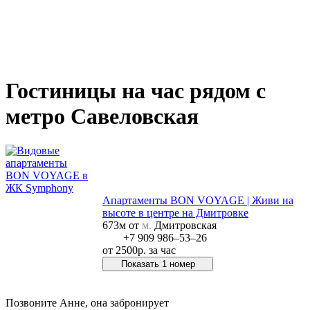
Гостиницы на час рядом с
метро Савеловская
Апартаменты BON VOYAGE | Живи на
высоте в центре на Дмитровке
673м от
м.
Дмитровская
+7 909 986‒53‒26
от
2500р.
за час
Показать 1 номер
Позвонить в отель
Позвоните Анне, она забронирует