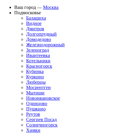
Ваш город —
Москва
Подмосковье
Балашиха
Видное
Дмитров
Долгопрудный
Домодедово
Железнодорожный
Зеленоград
Ивантеевка
Котельники
Красногорск
Кубинка
Куркино
Люберцы
Мосрентген
Мытищи
Новоивановское
Одинцово
Пушкино
Реутов
Сергиев Посад
Солнечногорск
Химки