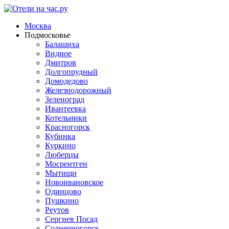
Москва
Подмосковье
Балашиха
Видное
Дмитров
Долгопрудный
Домодедово
Железнодорожный
Зеленоград
Ивантеевка
Котельники
Красногорск
Кубинка
Куркино
Люберцы
Мосрентген
Мытищи
Новоивановское
Одинцово
Пушкино
Реутов
Сергиев Посад
Солнечногорск