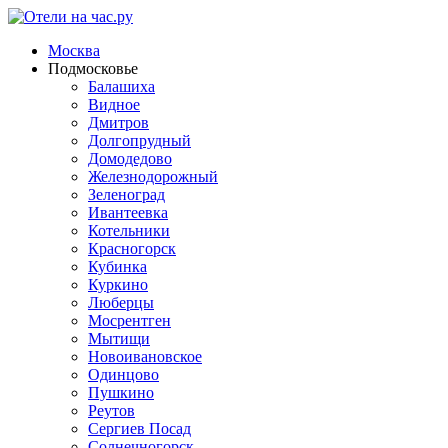
Москва
Подмосковье
Балашиха
Видное
Дмитров
Долгопрудный
Домодедово
Железнодорожный
Зеленоград
Ивантеевка
Котельники
Красногорск
Кубинка
Куркино
Люберцы
Мосрентген
Мытищи
Новоивановское
Одинцово
Пушкино
Реутов
Сергиев Посад
Солнечногорск