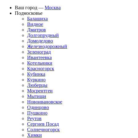
Ваш город —
Москва
Подмосковье
Балашиха
Видное
Дмитров
Долгопрудный
Домодедово
Железнодорожный
Зеленоград
Ивантеевка
Котельники
Красногорск
Кубинка
Куркино
Люберцы
Мосрентген
Мытищи
Новоивановское
Одинцово
Пушкино
Реутов
Сергиев Посад
Солнечногорск
Химки