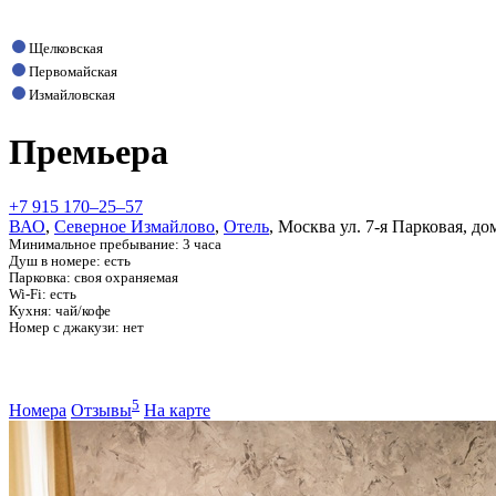
Щелковская
Первомайская
Измайловская
Премьера
+7 915 170‒25‒57
ВАО
,
Северное Измайлово
,
Отель
,
Москва
ул. 7-я Парковая, дом
Минимальное пребывание: 3 часа
Душ в номере: есть
Парковка: своя охраняемая
Wi-Fi: есть
Кухня: чай/кофе
Номер с джакузи: нет
5
Номера
Отзывы
На карте