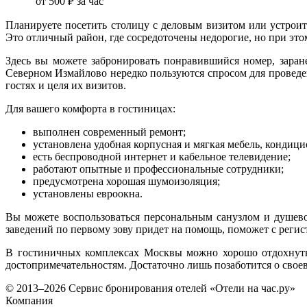
от
500 ₽
за час
Планируете посетить столицу с деловым визитом или устрои
Это отличный район, где сосредоточены недорогие, но при эт
Здесь вы можете забронировать понравившийся номер, заране
Северном Измайлово нередко пользуются спросом для проведе
гостях и целя их визитов.
Для вашего комфорта в гостиницах:
выполнен современный ремонт;
установлена удобная корпусная и мягкая мебель, кондиц
есть беспроводной интернет и кабельное телевидение;
работают опытные и профессиональные сотрудники;
предусмотрена хорошая шумоизоляция;
установлены евроокна.
Вы можете воспользоваться персональным санузлом и душев
заведений по первому зову придет на помощь, поможет с реги
В гостиничных комплексах Москвы можно хорошо отдохнуть,
достопримечательностям. Достаточно лишь позаботится о сво
© 2013–2026 Сервис бронирования отелей «Отели на час.ру»
Компания