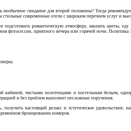
ть необычное свидание для второй половины? Тогда рекоменду
ом стильные современные отели с широким перечнем услуг и вы
е подготовить романтическую атмосферу, заказать цветы, еду
ния фотосессии, приятного вечера или горячей ночи. Политика
ионеры;
ой кабиной, чистыми полотенцами и постельным бельем, одно
страцией и без проблем выполнит несложные поручения.
 получить настоящий релакс и эстетическое удовольствие, н
евременном бронировании номеров.