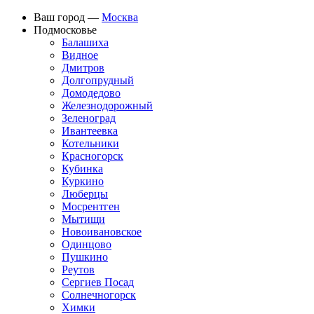
Ваш город —
Москва
Подмосковье
Балашиха
Видное
Дмитров
Долгопрудный
Домодедово
Железнодорожный
Зеленоград
Ивантеевка
Котельники
Красногорск
Кубинка
Куркино
Люберцы
Мосрентген
Мытищи
Новоивановское
Одинцово
Пушкино
Реутов
Сергиев Посад
Солнечногорск
Химки