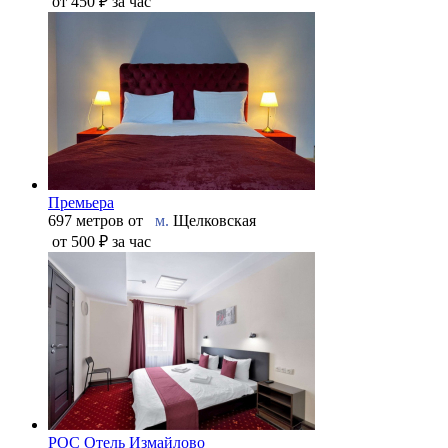
от
450 ₽
за час
Премьера
697 метров от
м.
Щелковская
от
500 ₽
за час
РОС Отель Измайлово