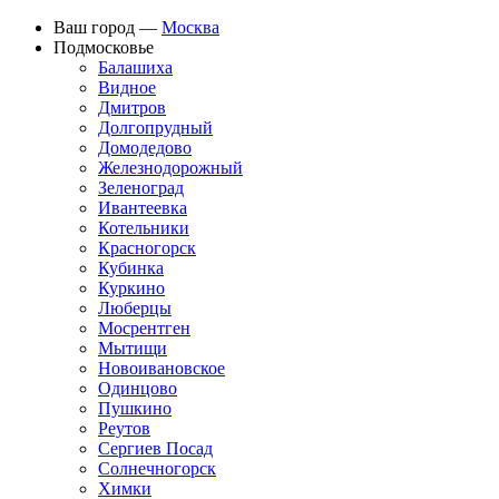
Ваш город —
Москва
Подмосковье
Балашиха
Видное
Дмитров
Долгопрудный
Домодедово
Железнодорожный
Зеленоград
Ивантеевка
Котельники
Красногорск
Кубинка
Куркино
Люберцы
Мосрентген
Мытищи
Новоивановское
Одинцово
Пушкино
Реутов
Сергиев Посад
Солнечногорск
Химки