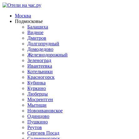
Москва
Подмосковье
Балашиха
Видное
Дмитров
Долгопрудный
Домодедово
Железнодорожный
Зеленоград
Ивантеевка
Котельники
Красногорск
Кубинка
Куркино
Люберцы
Мосрентген
Мытищи
Новоивановское
Одинцово
Пушкино
Реутов
Сергиев Посад
Солнечногорск